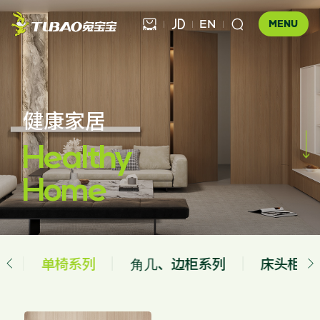
EN



MENU
健康饰材
健康家居


健康家居
板材

Healthy
公司介绍
科技木
Home
全屋定制
企业文化
门店查询
胶粘材料
UNICO
发展历程
合作伙伴查询
工装产品
资讯中心
地板
列
单椅系列
⻆⼏、边柜系列
床头柜系


品牌优势
全屋定制
UNICO
地板
木门
家配
防伪查询
知识百科
木门
招商加盟
联系我们
售后服务