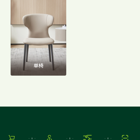
家配
品牌视频
大客户合作
违规投诉
人事招聘
基本信息
单椅
公司公告
公司治理
股票信息
互动交流



