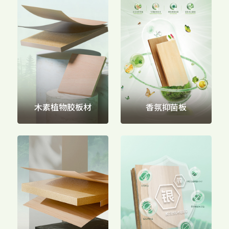
家配
品牌视频
大客户合作
违规投诉
人事招聘
基本信息
木素植物胶板材
香氛抑菌板
公司公告
公司治理
股票信息
互动交流