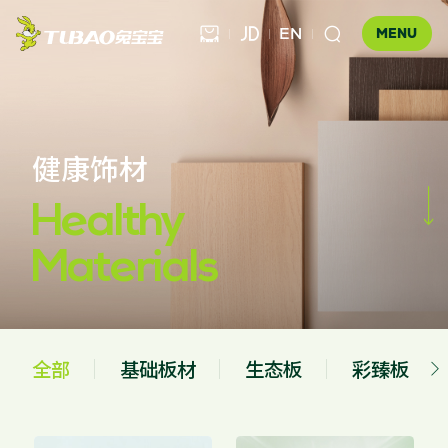
EN



MENU
健康饰材
健康饰材


健康家居
板材

Healthy
公司介绍
科技木
Materials
全屋定制
企业文化
门店查询
胶粘材料
UNICO
发展历程
合作伙伴查询
工装产品
资讯中心
地板
全部
基础板材
生态板
彩臻板

品牌优势
板材
科技木
胶粘材料
工装产品
防伪查询
知识百科
木门
招商加盟
联系我们
售后服务