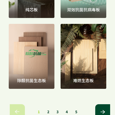
纯芯板
双效抗菌抗病毒板
除醛抗菌生态板
难燃生态板
1
2
3
4
5

