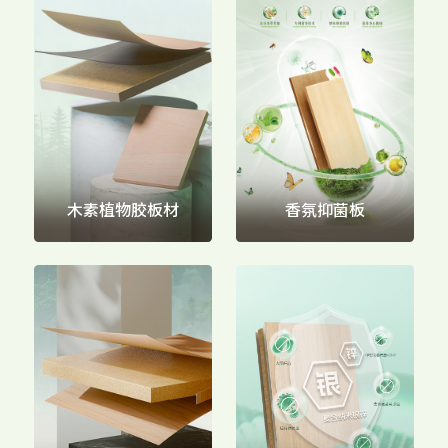
家配
品牌视频
大客户合作
违规投诉
人事招聘
基本信息
木素植物胶板材
香氛抑菌板
公司公告
公司治理
股票信息
互动交流