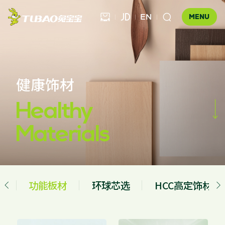
EN



MENU
健康饰材
健康饰材

健康家居
板材

Healthy

公司介绍
科技木
Materials
全屋定制
企业文化
门店查询
胶粘材料
UNICO
发展历程
合作伙伴查询
工装产品
资讯中心
地板
板
功能板材
环球芯选
HCC高定饰材


品牌优势
板材
科技木
胶粘材料
工装产品
防伪查询
知识百科
木门
招商加盟
联系我们
售后服务