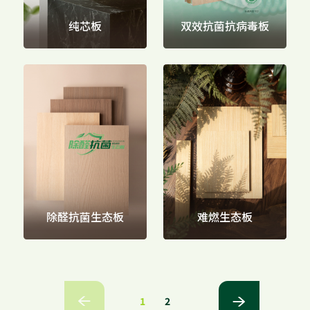
纯芯板
双效抗菌抗病毒板
除醛抗菌生态板
难燃生态板
1
2

