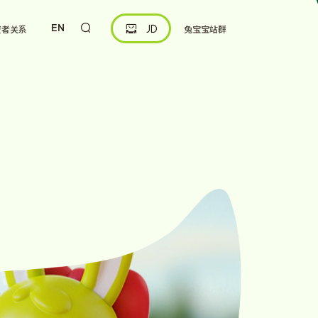
EN
资者关系
兔宝宝站群


