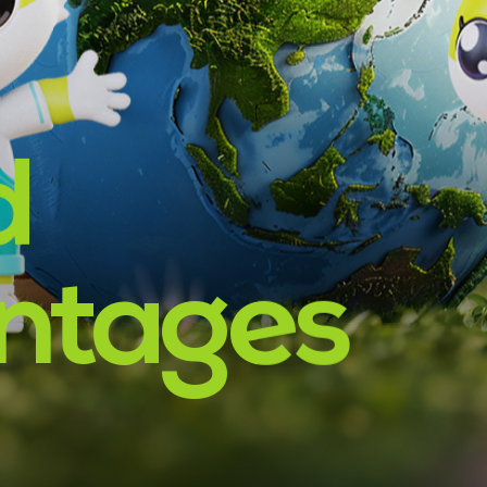
d
ntages