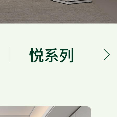
悦系列

木门
家配