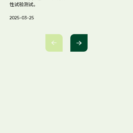
性试验测试。
景
大
就
2025-03-25
20
宝
保
质
成



免费预约
请选择省
请选择市
抢先报名

