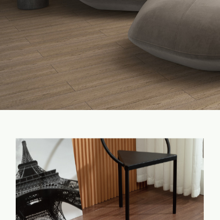
家配
品牌视频
大客户合作
违规投诉
人事招聘
基本信息
公司公告
公司治理
股票信息
互动交流