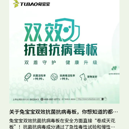
关于兔宝宝双效抗菌抗病毒板，你想知道的都在这！
兔宝宝双效抗菌抗病毒板在安全方面直接“卷成天花
在
板”！抗菌抗病毒成分通过了急性毒性试验和慢性毒
主