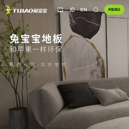
EN



MENU
健康饰材

健康家居
板材

公司介绍
甄选系列-实木地板
科技木
全屋定制
企业文化
门店查询
胶粘材料
UNICO
发展历程
合作伙伴查询
工装产品
资讯中心
地板
品牌优势
防伪查询
知识百科
木门
招商加盟
联系我们
售后服务