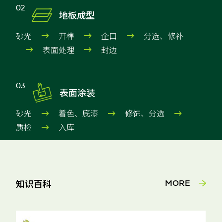

02
地板成型
砂光
开榫
企口
分选、修补



表面处理
封边



03
表面涂装
砂光
着色、底漆
修饰、分选



质检
入库

知识百科
MORE
