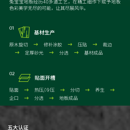
兔宝宝地板经历40多道工艺，在精工细作下赋予地板
色彩美学无尽的可能，让其尽展风华。

01
基材生产
原木旋切
修补涂胶
压贴
裁边



定厚砂光
分选
基材成品




02
贴面开槽
贴面
热压/冷压
分切
养生




企口
分选
地板成品


五大认证