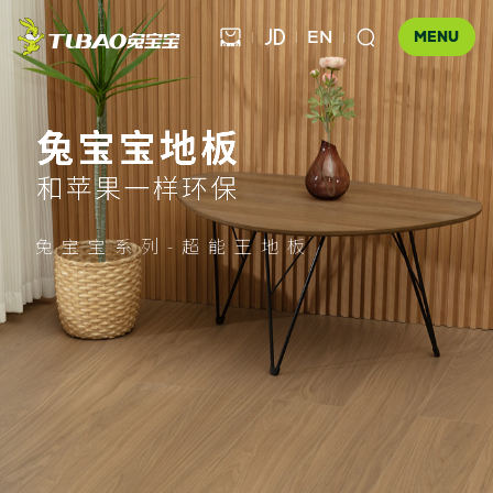
EN



MENU
健康饰材

健康家居
板材

公司介绍
兔宝宝系列-超能王地板
科技木
全屋定制
企业文化
门店查询
胶粘材料
UNICO
发展历程
合作伙伴查询
工装产品
资讯中心
地板
品牌优势
防伪查询
知识百科
木门
招商加盟
联系我们
售后服务