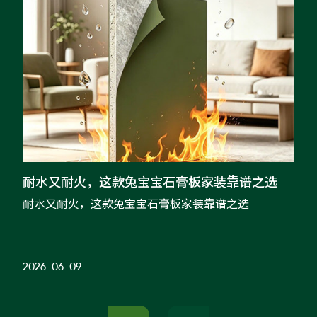
耐水又耐火，这款兔宝宝石膏板家装靠谱之选
耐水又耐火，这款兔宝宝石膏板家装靠谱之选
繁
谧
山
份
式
2026-06-09
20
适
的
东