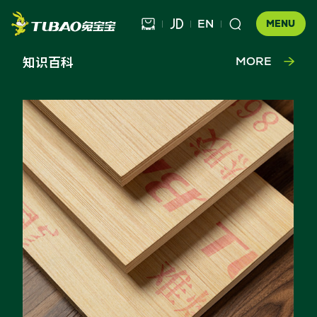
EN



MENU
知识百科
MORE

健康饰材

健康家居
板材

公司介绍
科技木
全屋定制
企业文化
门店查询
胶粘材料
UNICO
发展历程
合作伙伴查询
工装产品
资讯中心
地板
品牌优势
防伪查询
知识百科
木门
招商加盟
联系我们
售后服务