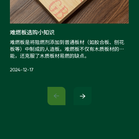
家配
品牌视频
大客户合作
违规投诉
人事招聘
难燃板选购小知识
难燃板是将阻燃剂添加到普通板材（如胶合板、刨花
今
板等）中制成的人造板。难燃板不仅有木质板材的性
线
基本信息
能，还克服了木质板材易燃的缺点。
公司公告
2024-12-17
20
公司治理
股票信息


互动交流