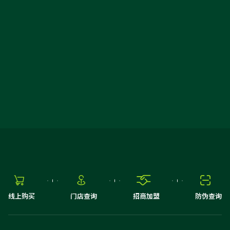

免费预约
请选择省
请选择市
抢先报名






线上购买
门店查询
招商加盟
防伪查询