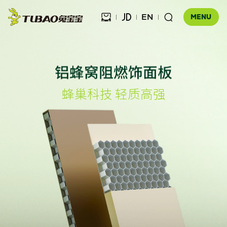
EN



MENU
铝蜂窝阻燃饰面板
健康饰材

蜂巢科技 轻质高强
健康家居
板材

公司介绍
科技木
全屋定制
企业文化
门店查询
胶粘材料
UNICO
发展历程
合作伙伴查询
工装产品
资讯中心
地板
品牌优势
防伪查询
知识百科
木门
招商加盟
联系我们
售后服务