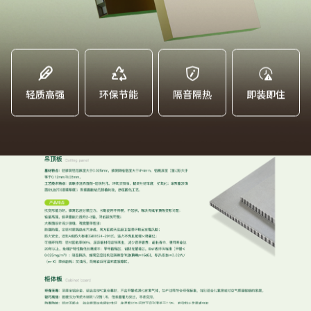
家配
品牌视频
大客户合作
违规投诉
人事招聘




轻质高强
环保节能
隔音隔热
即装即住
基本信息
公司公告
公司治理
股票信息
互动交流