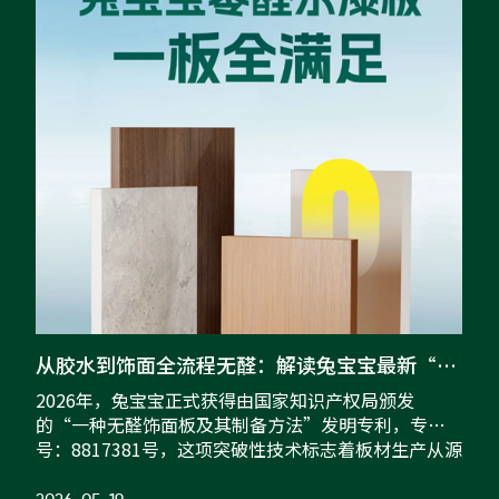
从胶水到饰面全流程无醛：解读兔宝宝最新“无醛饰面板”发明专利
2026年，兔宝宝正式获得由国家知识产权局颁发
装
的“一种无醛饰面板及其制备方法”发明专利，专利
了
号：8817381号，这项突破性技术标志着板材生产从源
能
头胶黏剂到表面饰面的全流程无醛化成为现实，推动
家居行业向绿色环保方向迈出关键一步。