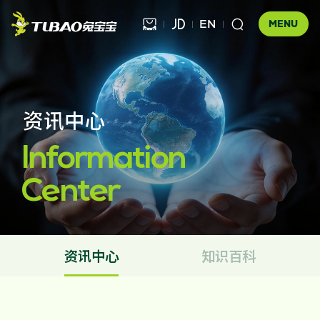
EN



MENU
健康饰材
资讯中心

健康家居
板材

Information
公司介绍
科技木
Center
全屋定制
企业文化
门店查询
胶粘材料
UNICO
发展历程
合作伙伴查询
工装产品
资讯中心
资讯中心
知识百科
地板
品牌优势
防伪查询
知识百科
木门
招商加盟
联系我们
售后服务