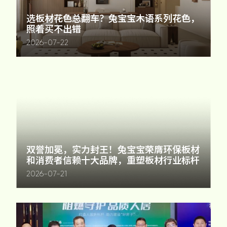
选板材花色总翻车？兔宝宝木语系列花色，
照着买不出错
2026-07-22
双誉加冕，实力封王！兔宝宝荣膺环保板材
和消费者信赖十大品牌，重塑板材行业标杆
2026-07-21