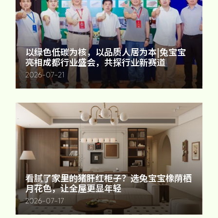
以绿色低碳为核，以品质人居为本|兔宝宝
亮相成都行业盛会，共探行业新赛道
2026-07-21
看腻了家里的猪肝红柜子？选兔宝宝橡荫栖
月花色，让全屋更显年轻
2026-07-17