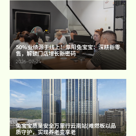
家配
品牌视频
大客户合作
违规投诉
人事招聘
50%业绩源于线上！阜阳兔宝宝：深耕新零
基本信息
售，解锁门店增长新密码
2026-07-24
公司公告
公司治理
股票信息
互动交流
兔宝宝质量安全万里行云南站|难燃板以品
质守护，实现养老变享老