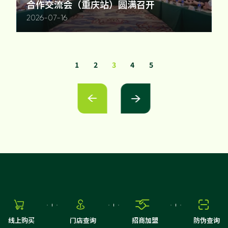
合作交流会（重庆站）圆满召开
2026-07-16
1
2
3
4
5






线上购买
门店查询
招商加盟
防伪查询