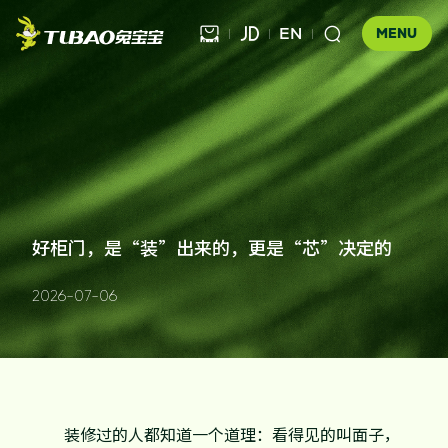
EN



MENU
健康饰材

健康家居
板材

公司介绍
好柜门，是“装”出来的，更是“芯”决定的
科技木
全屋定制
企业文化
门店查询
胶粘材料
2026-07-06
UNICO
发展历程
合作伙伴查询
工装产品
资讯中心
地板
品牌优势
防伪查询
知识百科
木门
招商加盟
联系我们
装修过的人都知道一个道理：看得见的叫面子，
售后服务