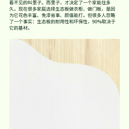
家配
品牌视频
看不见的叫里子。而里子，才决定了一个家能住多
大客户合作
久。现在很多家庭选择生态板做衣柜、做门板，是因
违规投诉
为它花色丰富、免漆省事、颜值能打。但很多人忽略
人事招聘
了一个事实：生态板的耐用性和环保性，90%取决于
它的基材。
基本信息
公司公告
公司治理
股票信息
互动交流