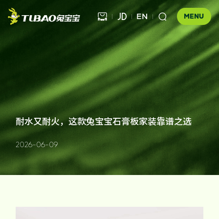
EN



MENU
健康饰材

健康家居
板材

公司介绍
耐水又耐火，这款兔宝宝石膏板家装靠谱之选
科技木
全屋定制
企业文化
门店查询
胶粘材料
2026-06-09
UNICO
发展历程
合作伙伴查询
工装产品
资讯中心
地板
品牌优势
防伪查询
知识百科
木门
招商加盟
联系我们
售后服务