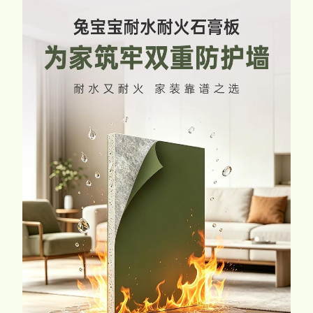
家配
品牌视频
大客户合作
违规投诉
易装定制
人事招聘
基本信息
公司公告
公司治理
股票信息
互动交流