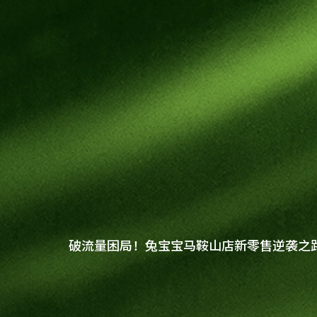
健康饰材
健康家居
板材
公司介绍
科技木
全屋定制
破流量困局！兔宝宝马鞍山店新零售逆袭之
胶粘材料
企业文化
门店查询
UNICO
工装产品