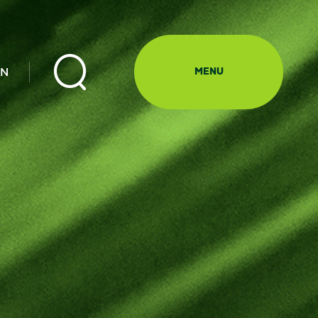

EN
MENU