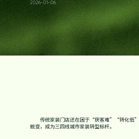
2026-01-06
发展历程
地板
合作伙伴查询
资讯中心
木门
品牌优势
防伪查询
家配
知识百科
招商加盟
联系我们
传统家装门店还在困于“获客难”“转化低
售后服务
蜕变，成为三四线城市家装转型标杆。