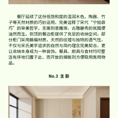
餐厅延续了这份低饱和度的温润木色。陶器、竹
子等天然材质的巧妙运用，完美诠释了宋代“宁拙毋
巧”的审美哲学，无需刻意雕琢，古雅静秀的氛围便
油然而生。到顶的餐边柜提供了充足的收纳空间，部
分柜门采用藤编材质，天然的纹理与独特的透气性，
不仅与宋氏美学追求的自然与简约理念完美契合，更
让收纳本身成为一种装饰。餐具、厨具与食材均可整
洁有序地归置于此，而开放的搁板则方便取用常用物
品。
No.3 主 卧