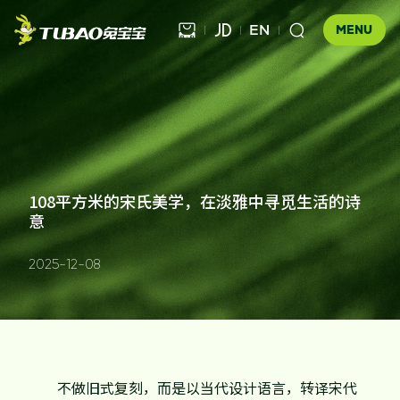
EN



MENU
健康饰材

健康家居
板材

公司介绍
108平方米的宋氏美学，在淡雅中寻觅生活的诗
意
科技木
全屋定制
企业文化
门店查询
胶粘材料
2025-12-08
UNICO
发展历程
合作伙伴查询
工装产品
资讯中心
地板
品牌优势
防伪查询
知识百科
木门
招商加盟
联系我们
不做旧式复刻，而是以当代设计语言，转译宋代
售后服务