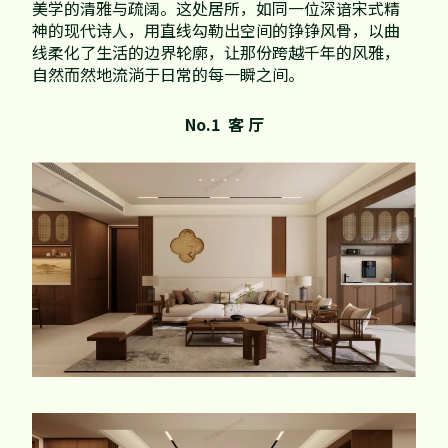
家配
品牌视频
美学的清雅与疏阔。这处居所，如同一位深谙宋式精
大客户合作
神的现代诗人，用直线勾勒出空间的铮铮风骨，以曲
违规投诉
易装定制
线柔化了生活的边界轮廓，让那份跨越千年的风雅，
人事招聘
自然而然地流淌于日常的每一瞬之间。
No.1 客 厅
基本信息
公司公告
公司治理
股票信息
互动交流