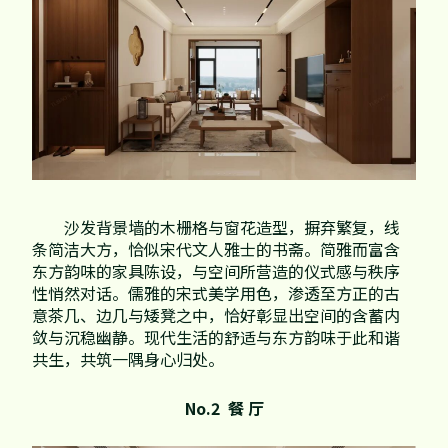
沙发背景墙的木栅格与窗花造型，摒弃繁复，线
条简洁大方，恰似宋代文人雅士的书斋。简雅而富含
东方韵味的家具陈设，与空间所营造的仪式感与秩序
性悄然对话。儒雅的宋式美学用色，渗透至方正的古
意茶几、边几与矮凳之中，恰好彰显出空间的含蓄内
敛与沉稳幽静。现代生活的舒适与东方韵味于此和谐
共生，共筑一隅身心归处。
No.2 餐 厅