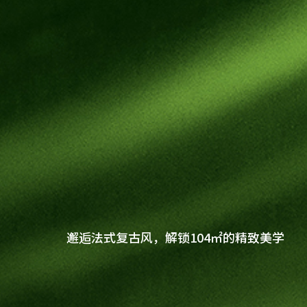
健康饰材
健康家居
板材
公司介绍
科技木
全屋定制
邂逅法式复古风，解锁104㎡的精致美学
胶粘材料
企业文化
门店查询
UNICO
工装产品