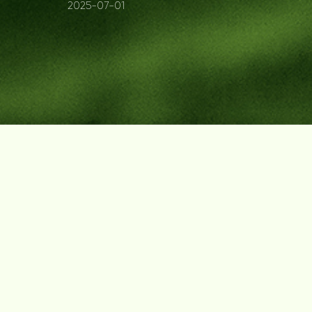
2025-07-01
发展历程
地板
合作伙伴查询
资讯中心
木门
品牌优势
防伪查询
家配
知识百科
招商加盟
联系我们
售后服务