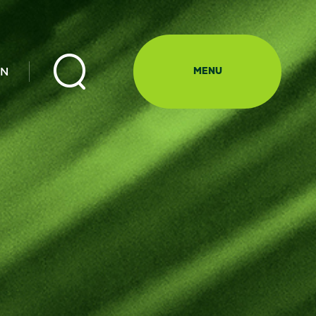

EN
MENU