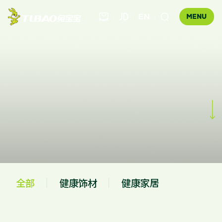
EN



MENU
健康饰材

健康家居
板材


公司介绍
科技木
全屋定制
企业文化
门店查询
胶粘材料
UNICO
发展历程
合作伙伴查询
工装产品
资讯中心
地板
全部
健康饰材
健康家居
品牌优势
健康饰材
健康家居
防伪查询
知识百科
木门
招商加盟
联系我们
售后服务