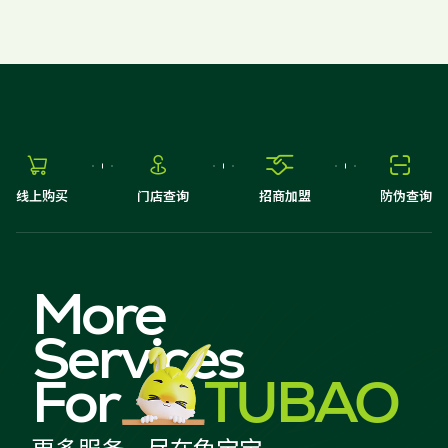
家配
品牌视频
大客户合作
违规投诉
人事招聘
基本信息




线上购买
门店查询
招商加盟
防伪查询
公司公告
公司治理
More
股票信息
Services
互动交流
For
TUBAO