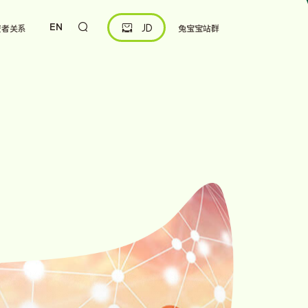
EN
资者关系
兔宝宝站群


