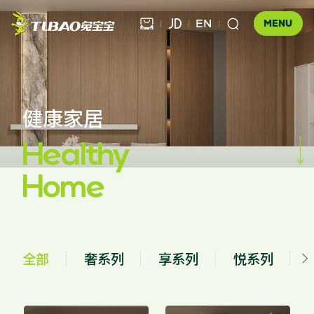
EN



MENU
健康饰材
健康家居


健康家居
板材

Healthy
公司介绍
科技木
Home
全屋定制
企业文化
门店查询
胶粘材料
UNICO
发展历程
合作伙伴查询
工装产品
资讯中心
地板
全部
奢系列
享系列
悦系列

品牌优势
全屋定制
UNICO
地板
木门
家配
防伪查询
知识百科
木门
招商加盟
联系我们
售后服务