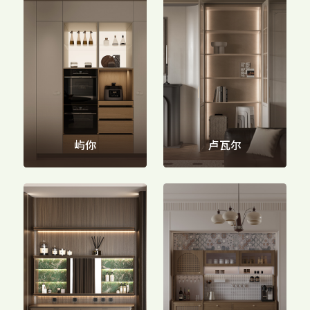
家配
品牌视频
大客户合作
违规投诉
人事招聘
基本信息
屿你
卢瓦尔
公司公告
公司治理
股票信息
互动交流