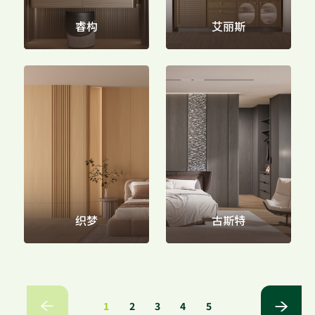
睿构
艾丽斯
织梦
古斯特
1
2
3
4
5

