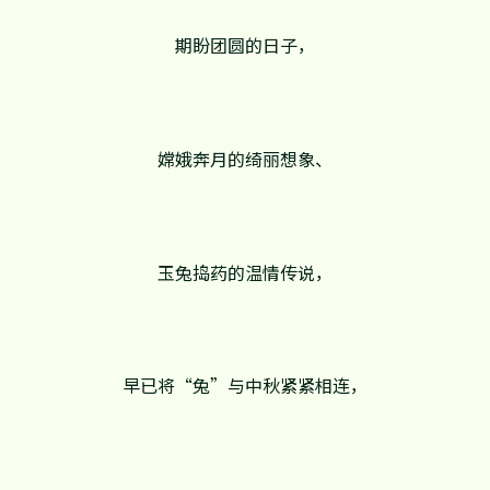
期盼团圆的日子，
嫦娥奔月的绮丽想象、
玉兔捣药的温情传说，
早已将“兔”与中秋紧紧相连，