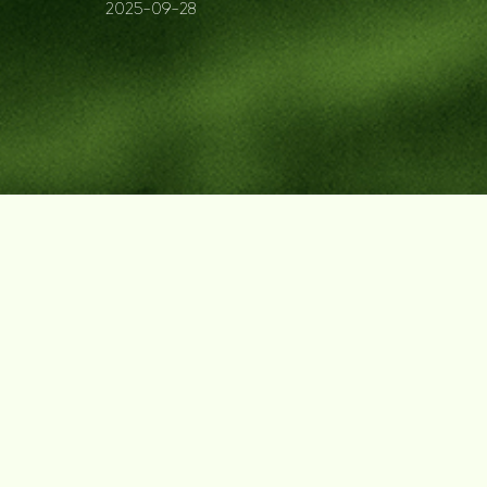
2025-09-28
发展历程
地板
合作伙伴查询
资讯中心
木门
品牌优势
防伪查询
家配
知识百科
招商加盟
联系我们
易装定制
售后服务