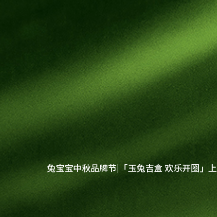
健康饰材
健康家居
板材
公司介绍
科技木
全屋定制
兔宝宝中秋品牌节|「玉兔吉盒 欢乐开圈」
胶粘材料
企业文化
门店查询
UNICO
工装产品