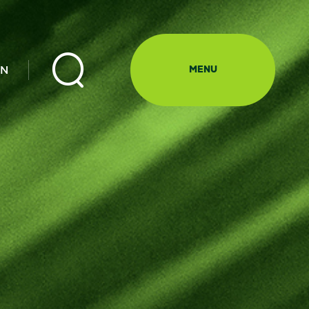

EN
MENU