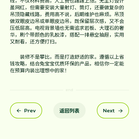
线，不仅材料费高，人工费也蹭蹭上涨。无主灯设计
虽网红，但需要安装大量射灯、筒灯，还要做复杂的
吊顶隐藏线路，费用高不说，后期维护也麻烦。吊顶
做双眼皮边吊或单眼皮边吊，既保留层次感，又不会
压低层高。电视背景墙也无需追求岩板、大理石的奢
华，刷个带颜色的乳胶漆，搭配一排悬空抽屉，实用
又耐看，还方便打扫。
装修不是攀比，而是打造舒适的家。遵循以上省
钱攻略，结合兔宝宝优质环保的产品，相信你一定能
在预算内装出理想中的家！
返回列表
Prev
Next

