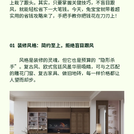
家配
品牌视频
上栽了跟头。其实，只要掌握关键技巧，不盲目跟
大客户合作
风，就能轻松省下一大笔钱。今天，兔宝宝就带着超
违规投诉
实用的省钱攻略来了，手把手教你把钱花在刀刃上！
人事招聘
01 装修风格：简约至上，拒绝盲目跟风
基本信息
风格是装修的灵魂，但它也是预算的“隐形杀
公司公告
手”。复古风、欧式宫廷风虽华丽吸睛，可与之匹配
的雕花门窗、复古家具、做旧地砖，每一样价格都让
公司治理
人望而却步。
股票信息
互动交流