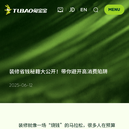
EN



MENU
健康饰材

健康家居
板材

公司介绍
装修省钱秘籍大公开！带你避开高消费陷阱
科技木
全屋定制
企业文化
门店查询
胶粘材料
2025-06-12
UNICO
发展历程
合作伙伴查询
工装产品
资讯中心
地板
品牌优势
防伪查询
知识百科
木门
招商加盟
联系我们
装修就像一场“烧钱”的马拉松，很多人在预算
售后服务